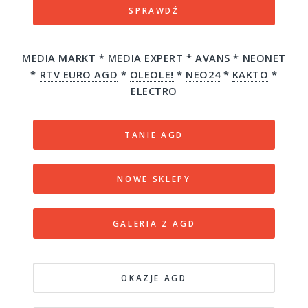
SPRAWDŹ
MEDIA MARKT
*
MEDIA EXPERT
*
AVANS
*
NEONET
*
RTV EURO AGD
*
OLEOLE!
*
NEO24
*
KAKTO
*
ELECTRO
TANIE AGD
NOWE SKLEPY
GALERIA Z AGD
OKAZJE AGD